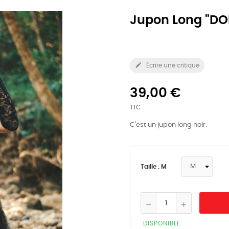
Jupon Long "DO

Écrire une critique
39,00 €
TTC
C'est un jupon long noir.
Taille : M
DISPONIBLE